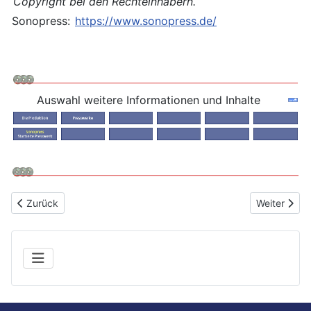
Copyright bei den Rechteinhabern.
Sonopress:
https://www.sonopress.de/
Auswahl weitere Informationen und Inhalte
Vorheriger Beitrag: Sonopress EcoRecord Schallplatte
Nächster Be
Zurück
Weiter